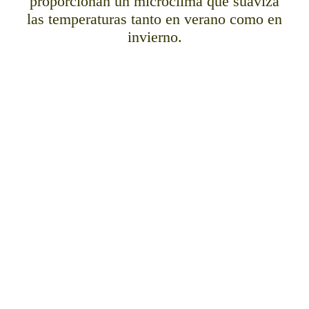
proporcionan un microclima que suaviza
las temperaturas tanto en verano como en
invierno.
TórtolesMoni
Tencinas
Tsol y nieve
Tvacas
Tovejas negras - copia
Tlos potros
Tcamino del rebollar
Tgalana
Tortolesmayo